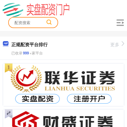
正规配资平台排行
更多
已收录
999
+家平台