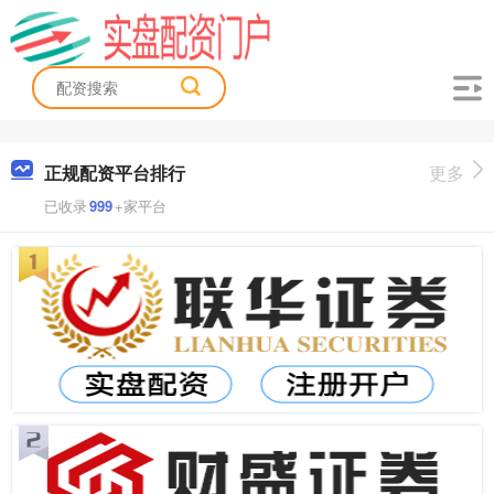
正规配资平台排行
更多
已收录
999
+家平台